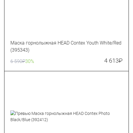
Маска горнолыжная HEAD Contex Youth White/Red
(395343)
4 613
₽
6 590
₽
30%