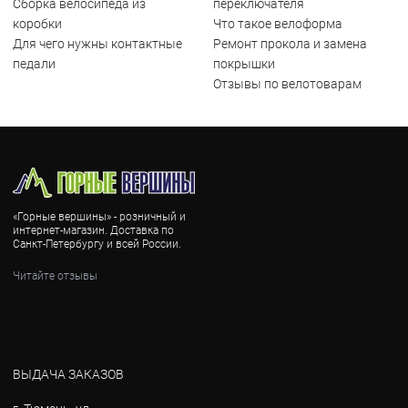
Сборка велосипеда из
переключателя
коробки
Что такое велоформа
Для чего нужны контактные
Ремонт прокола и замена
педали
покрышки
Отзывы по велотоварам
«Горные вершины» - розничный и
интернет-магазин. Доставка по
Санкт-Петербургу и всей России.
Читайте отзывы
ВЫДАЧА ЗАКАЗОВ