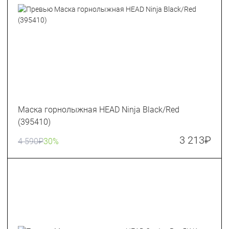
Маска горнолыжная HEAD Ninja Black/Red
(395410)
3 213
₽
4 590
₽
30%