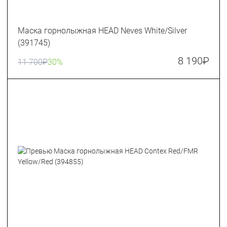
Маска горнолыжная HEAD Neves White/Silver
(391745)
8 190
₽
11 700
₽
30%