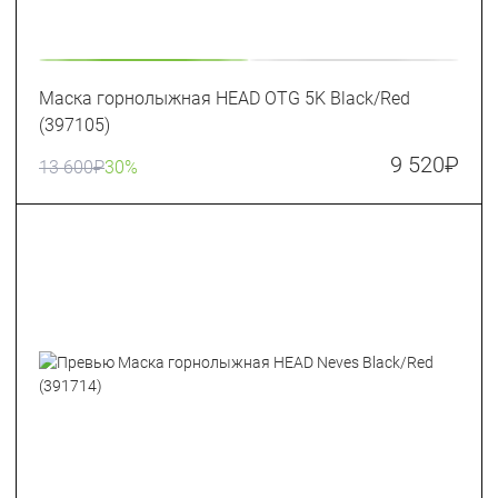
Маска горнолыжная HEAD OTG 5K Black/Red
(397105)
9 520
₽
13 600
₽
30%